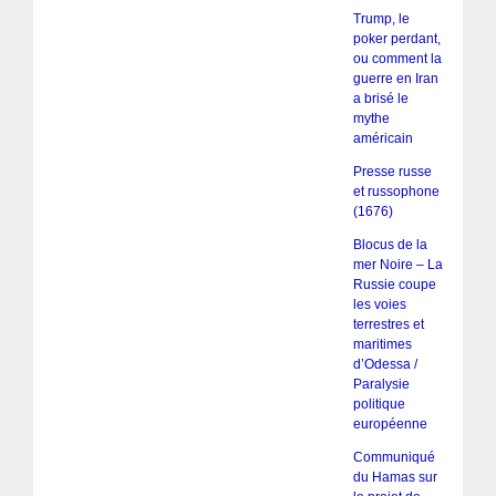
Trump, le
poker perdant,
ou comment la
guerre en Iran
a brisé le
mythe
américain
Presse russe
et russophone
(1676)
Blocus de la
mer Noire – La
Russie coupe
les voies
terrestres et
maritimes
d’Odessa /
Paralysie
politique
européenne
Communiqué
du Hamas sur