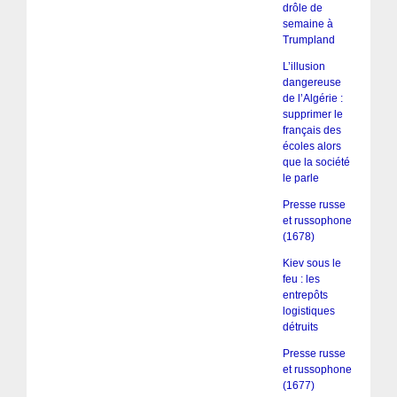
drôle de
semaine à
Trumpland
L’illusion
dangereuse
de l’Algérie :
supprimer le
français des
écoles alors
que la société
le parle
Presse russe
et russophone
(1678)
Kiev sous le
feu : les
entrepôts
logistiques
détruits
Presse russe
et russophone
(1677)