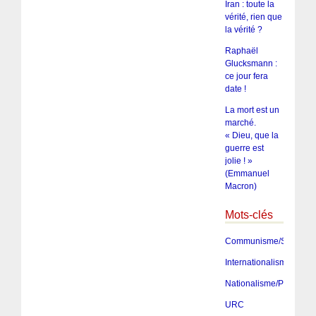
Iran : toute la
vérité, rien que
la vérité ?
Raphaël
Glucksmann :
ce jour fera
date !
La mort est un
marché.
« Dieu, que la
guerre est
jolie ! »
(Emmanuel
Macron)
Mots-clés
Communisme/Socialis
Internationalisme
Nationalisme/Patriotis
URC