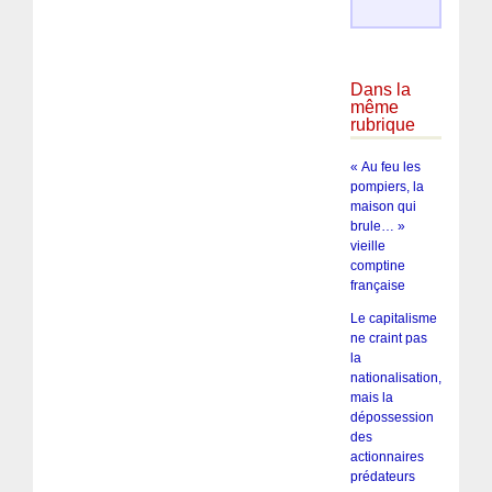
Dans la
même
rubrique
« Au feu les
pompiers, la
maison qui
brule… »
vieille
comptine
française
Le capitalisme
ne craint pas
la
nationalisation,
mais la
dépossession
des
actionnaires
prédateurs