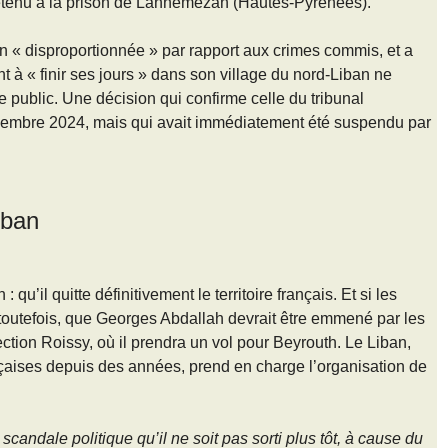
étenu à la prison de Lannemezan (Hautes-Pyrénées).
on « disproportionnée » par rapport aux crimes commis, et a
t à « finir ses jours » dans son village du nord-Liban ne
re public. Une décision qui confirme celle du tribunal
ovembre 2024, mais qui avait immédiatement été suspendu par
iban
 qu’il quitte définitivement le territoire français. Et si les
 toutefois, que Georges Abdallah devrait être emmené par les
rection Roissy, où il prendra un vol pour Beyrouth. Le Liban,
ançaises depuis des années, prend en charge l’organisation de
n scandale politique qu’il ne soit pas sorti plus tôt, à cause du