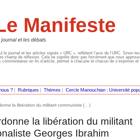
Le Manifeste
 journal et les débats
l le journal et les articles signés « URC », reflètent l’avis de l’URC. Sinon les
re champ de réflexion. Cela ne signifie donc pas forcément que nous approuvio
 commentaires en fin d’article, permet à chacune et chacun de s’exprimer et 
nous ?
|
Rubriques
|
Thèmes
|
Cercle Manouchian : Université popu
rdonne la libération du militant communiste (…)
rdonne la libération du militant
onaliste Georges Ibrahim