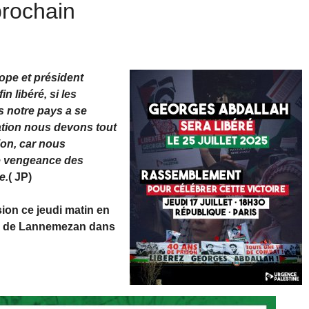
 prochain
rope et président
n libéré, si les
as notre pays a se
ation nous devons tout
ion, car nous
de vengeance des
e.
( JP)
sion ce jeudi matin en
son de Lannemezan dans