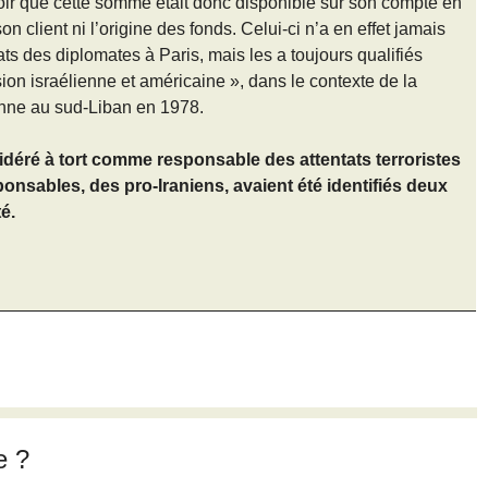
avoir que cette somme était donc disponible sur son compte en
n client ni l’origine des fonds. Celui-ci n’a en effet jamais
s des diplomates à Paris, mais les a toujours qualifiés
sion israélienne et américaine », dans le contexte de la
lienne au sud-Liban en 1978.
déré à tort comme responsable des attentats terroristes
ponsables, des pro-Iraniens, avaient été identifiés deux
é.
e ?