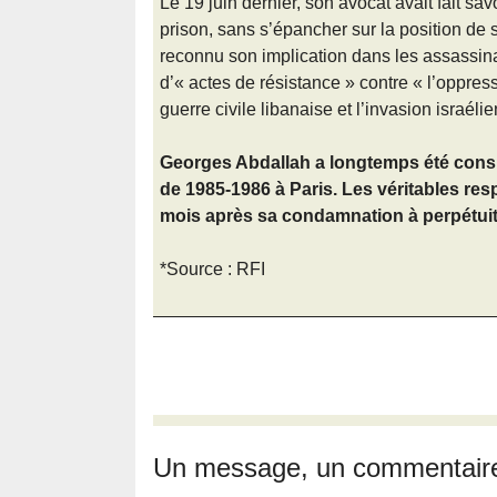
Le 19 juin dernier, son avocat avait fait s
prison, sans s’épancher sur la position de so
reconnu son implication dans les assassinat
d’« actes de résistance » contre « l’oppres
guerre civile libanaise et l’invasion israé
Georges Abdallah a longtemps été consi
de 1985-1986 à Paris. Les véritables res
mois après sa condamnation à perpétuit
*Source : RFI
Un message, un commentair