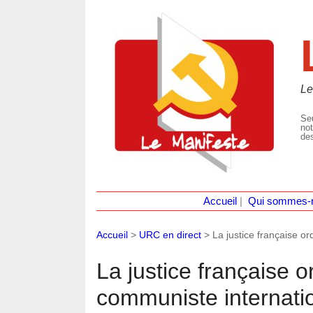
Le
Seu
not
des
Accueil
|
Qui sommes-
Accueil
>
URC en direct
>
La justice française o
La justice française o
communiste internati