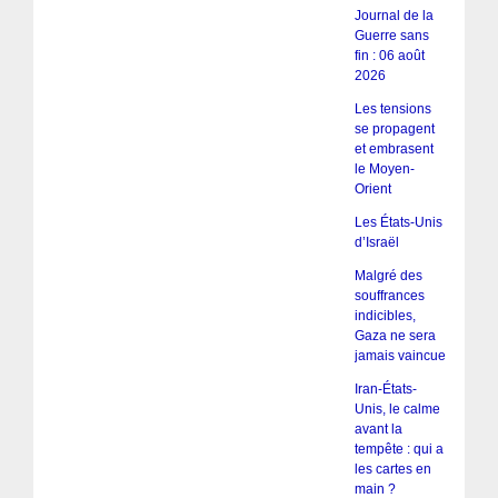
Journal de la
Guerre sans
fin : 06 août
2026
Les tensions
se propagent
et embrasent
le Moyen-
Orient
Les États-Unis
d’Israël
Malgré des
souffrances
indicibles,
Gaza ne sera
jamais vaincue
Iran-États-
Unis, le calme
avant la
tempête : qui a
les cartes en
main ?