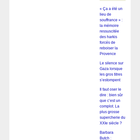
« Ça a été un
lieu de
souffrance » :
la mémoire
ressuscitée
des harkis
forcés de
reboiser la
Provence
Le silence sur
Gaza lorsque
les gros titres
s’estompent
Il faut oser le
dire : bien sûr
que c’est un
complot. La
plus grosse
supercherie du
XXIe siècle ?
Barbara
Butch :