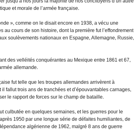
er jusqu’à nos jours la majorité de nos concitoyens d’un autre
actique et morale de l’armée française.
onde », comme on le disait encore en 1938, a vécu une
s au cours de son histoire, dont la première fut l’effondrement
 aux soulèvements nationaux en Espagne, Allemagne, Russie,
ant des velléités conquérantes au Mexique entre 1861 et 67,
’armée allemande.
nçaise fut telle que les troupes allemandes arrivèrent à
 il fallut trois ans de tranchées et d’épouvantables carnages,
er le rapport de forces sur le champ de bataille.
ut culbutée en quelques semaines, et les guerres pour le
 après 1950 par une longue série de défaites humiliantes, de
ndépendance algérienne de 1962, malgré 8 ans de guerre