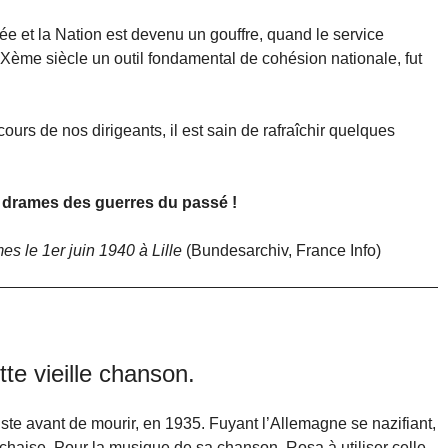
ée et la Nation est devenu un gouffre, quand le service
e XXème siècle un outil fondamental de cohésion nationale, fut
cours de nos dirigeants, il est sain de rafraîchir quelques
s drames des guerres du passé !
s le 1er juin 1940 à Lille
(Bundesarchiv, France Info)
te vieille chanson.
uste avant de mourir, en 1935. Fuyant l’Allemagne se nazifiant,
Lachaise. Pour la musique de sa chanson, Rosa à utiliser celle