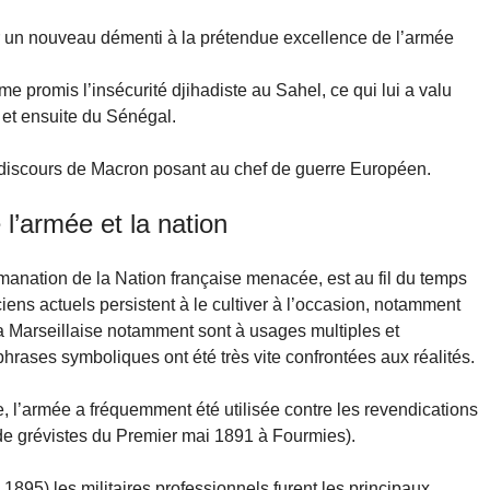
r un nouveau démenti à la prétendue excellence de l’armée
e promis l’insécurité djihadiste au Sahel, ce qui lui a valu
 et ensuite du Sénégal.
t discours de Macron posant au chef de guerre Européen.
 l’armée et la nation
nation de la Nation française menacée, est au fil du temps
ens actuels persistent à le cultiver à l’occasion, notamment
 la Marseillaise notamment sont à usages multiples et
phrases symboliques ont été très vite confrontées aux réalités.
 l’armée a fréquemment été utilisée contre les revendications
e de grévistes du Premier mai 1891 à Fourmies).
e 1895) les militaires professionnels furent les principaux