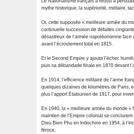
Le Nationalisme français a réussi à persuad
mythe historique, la supériorité, militaire, t
Or, cette supposée « meilleure armée du m
continuelle succession de défaites cinglante
désastreux de l’armée napoléonienne face
avant l’écroulement total en 1815.
Et le Second Empire y ajouta l’échec humili
puis sa débandade finale en 1870 devant l
En 1914, l’efficience militaire de l’arme fra
quelques dizaines de kilomètres de Paris, et
plus l’apport Étatsunien de 1917, pour invers
En 1940, la « meilleure armée du monde » f
maintien de l’Empire colonial se conclurent
Dieu Bien Phu en Indochine en 1954, à l’I
féroce.