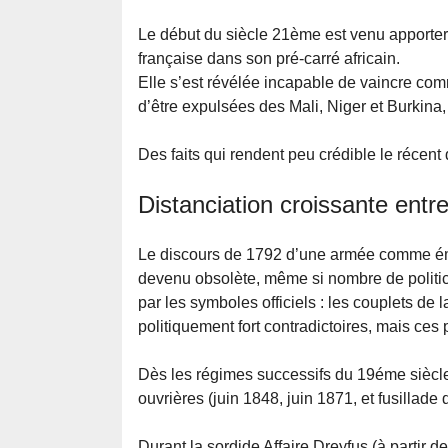
Le début du siècle 21ème est venu apporte
française dans son pré-carré africain.
Elle s’est révélée incapable de vaincre comm
d’être expulsées des Mali, Niger et Burkina,
Des faits qui rendent peu crédible le récen
Distanciation croissante entre
Le discours de 1792 d’une armée comme éma
devenu obsolète, même si nombre de politici
par les symboles officiels : les couplets de
politiquement fort contradictoires, mais ces 
Dès les régimes successifs du 19éme siècle,
ouvrières (juin 1848, juin 1871, et fusillad
Durant la sordide Affaire Dreyfus (à partir d