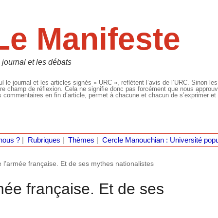
Le Manifeste
 journal et les débats
l le journal et les articles signés « URC », reflètent l’avis de l’URC. Sinon les
re champ de réflexion. Cela ne signifie donc pas forcément que nous approuvio
 commentaires en fin d’article, permet à chacune et chacun de s’exprimer et 
nous ?
|
Rubriques
|
Thèmes
|
Cercle Manouchian : Université popu
de l’armée française. Et de ses mythes nationalistes
rmée française. Et de ses