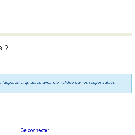
e ?
 n’apparaîtra qu’après avoir été validée par les responsables.
Se connecter