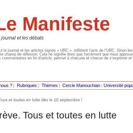
Le Manifeste
 journal et les débats
l le journal et les articles signés « URC », reflètent l’avis de l’URC. Sinon les
re champ de réflexion. Cela ne signifie donc pas forcément que nous approuvio
 commentaires en fin d’article, permet à chacune et chacun de s’exprimer et 
nous ?
|
Rubriques
|
Thèmes
|
Cercle Manouchian : Université popu
ous et toutes en lutte dès le 10 septembre !
ève. Tous et toutes en lutte
!