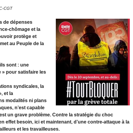
IC-CGT
rds de dépenses
rance-chômage et la
uvoir protège et
romet au Peuple de la
ils sont : une
 » pour satisfaire les
tions syndicales, la
, et la
ans modalités ni plans
taques, n’est capable
 est un grave problème. Contre la stratégie du choc
 effet besoin, ici et maintenant, d’une contre-attaque à la
lleurs et les travailleuses.