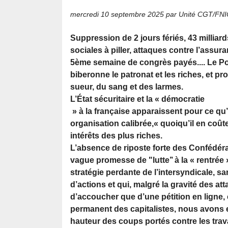
mercredi 10 septembre 2025
par Unité CGT/FN
Suppression de 2 jours fériés, 43 millia
sociales à piller, attaques contre l’assu
5ème semaine de congrès payés.... Le Po
biberonne le patronat et les riches, et p
sueur, du sang et des larmes.
L’État sécuritaire et la « démocratie
» à la française apparaissent pour ce qu’
organisation calibrée,« quoiqu’il en coûte
intérêts des plus riches.
L’absence de riposte forte des Confédéra
vague promesse de "lutte’’ à la « rentrée »
stratégie perdante de l’intersyndicale, s
d’actions et qui, malgré la gravité des at
d’accoucher que d’une pétition en ligne,
permanent des capitalistes, nous avons en
hauteur des coups portés contre les travai