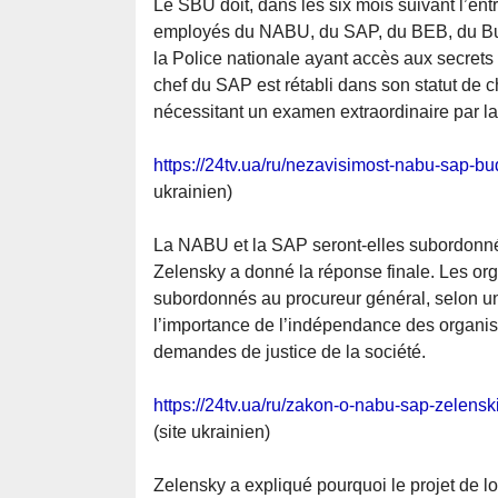
Le SBU doit, dans les six mois suivant l’ent
employés du NABU, du SAP, du BEB, du Bur
la Police nationale ayant accès aux secrets 
chef du SAP est rétabli dans son statut de ch
nécessitant un examen extraordinaire par l
https://24tv.ua/ru/nezavisimost-nabu-sap-b
ukrainien)
La NABU et la SAP seront-elles subordonné
Zelensky a donné la réponse finale. Les org
subordonnés au procureur général, selon un
l’importance de l’indépendance des organism
demandes de justice de la société.
https://24tv.ua/ru/zakon-o-nabu-sap-zelen
(site ukrainien)
Zelensky a expliqué pourquoi le projet de l