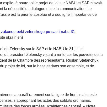
a expliqué pourquoi le projet de loi sur NABU et SAP n’avait
ant la nécessité du dialogue et de la communication. Le
ussie est la priorité absolue et a souligné l’importance de
rit-zakonoproekt-zelenskogo-po-sap-i-nabu-31-
site ukrainien)
i de Zelensky sur le SAP et le NABU le 31 juillet.
i du président Zelensky visant à renforcer les pouvoirs de la
ident de la Chambre des représentants, Ruslan Stefanchuk,
u projet de loi, sur la base et dans son ensemble, et de
nnes apparaît rarement sur la ligne de front, mais reste
penses, s’appropriant les actes des soldats ordinaires.
militaire des forces armées ukrainiennes capturé. « Notre