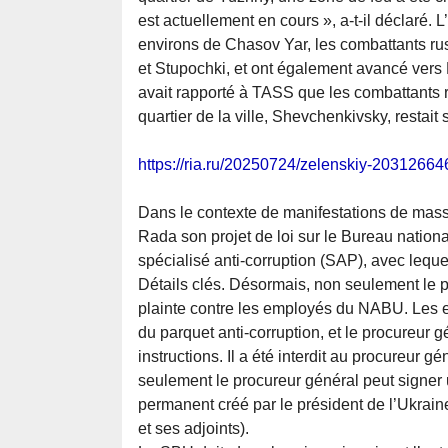
est actuellement en cours », a-t-il déclaré. 
environs de Chasov Yar, les combattants rus
et Stupochki, et ont également avancé vers 
avait rapporté à TASS que les combattants r
quartier de la ville, Shevchenkivsky, restai
https://ria.ru/20250724/zelenskiy-20312664
Dans le contexte de manifestations de mass
Rada son projet de loi sur le Bureau nation
spécialisé anti-corruption (SAP), avec leque
Détails clés. Désormais, non seulement le p
plainte contre les employés du NABU. Les 
du parquet anti-corruption, et le procureur g
instructions. Il a été interdit au procureur 
seulement le procureur général peut signer u
permanent créé par le président de l’Ukraine
et ses adjoints).