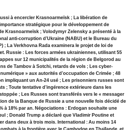
réussi à encercler Krasnoarmeïsk ; La libération de
mportance stratégique pour le développement de
n de Krasnoarmeïsk ; Volodymyr Zelensky a présenté à la
ional anti-corruption d’Ukraine (NABU) et le Bureau du
P) ; La Verkhovna Rada examinera le projet de loi de
et. Russie : Les forces armées ukrainiennes, utilisant 55
appes sur 12 municipalités de la région de Belgorod au
ns de Tambov à Sotchi, retards de vols ; Les cyber-
 numérique » aux autorités d’occupation de Crimée ; 48
n impliquant un An-24 usé ; Les prisonniers russes sont
ats ; Toute tentative d’ingérence extérieure dans les
re stoppée ; Les Russes sont transférés vers le « messager
tion de la Banque de Russie a une nouvelle fois décidé de
20% à 18% par an. Négociations : Erdogan souhaite une
bul ; Donald Trump a déclaré que Vladimir Poutine et
r dans deux à trois mois. International : Au moins 14
 combats à la frontière avec le Cambodge en Thaïlande, et