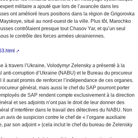
L’expert militaire a ajouté que lors de l’avancée dans les
ses ont amélioré leurs positions dans la région de Grigorovka
Mayskoye, situé au nord-ouest de la ville. Plus tôt, Marochko
usses contrôlaient presque tout Chasov Yar, et qu’un seul
t sous le contrôle des forces armées ukrainiennes.
63.html
e à travers l’Ukraine, Volodymyr Zelensky a présenté à la
al anti-corruption d’Ukraine (NABU) et le Bureau du procureur
l il aurait promis de renforcer l’indépendance de ces organes.
rocureur général, mais aussi le chef du SAP pourront porter
employés de SAP rendent compte exclusivement à la direction
énéral et ses adjoints n’ont pas le droit de leur donner des
général d’interférer dans le travail des détectives du NABU. Non
n avis de suspicion contre le chef de « l’organe auxiliaire
, par son adjoint » (cela inclut le chef du bureau de Zelensky