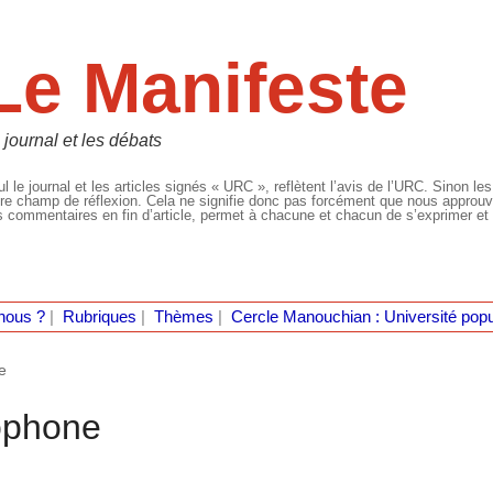
Le Manifeste
 journal et les débats
l le journal et les articles signés « URC », reflètent l’avis de l’URC. Sinon les
re champ de réflexion. Cela ne signifie donc pas forcément que nous approuvio
 commentaires en fin d’article, permet à chacune et chacun de s’exprimer et 
nous ?
|
Rubriques
|
Thèmes
|
Cercle Manouchian : Université popu
e
ophone