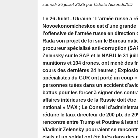
samedi 26 juillet 2025
par Odette Auzende/BD
Le 26 Juilet - Ukraine : L’armée russe a 
Novoekonomicheskoe est d’une grande i
l’offensive de l’armée russe en directio
Rada son projet de loi sur le Bureau nat
procureur spécialisé anti-corruption (SA
Zelensky sur le SAP et le NABU le 31 juill
munitions et 104 drones, ont mené des fr
cours des dernières 24 heures ; Explosio
spécialistes du GUR ont porté un coup «
personnes tuées dans un accident d’avio
battus pour les forcer à signer des contr
affaires intérieures de la Russie doit êt
national » MAX ; Le Conseil d’administra
réduire le taux directeur de 200 pb, de 
rencontre entre Trump et Poutine à Istan
Vladimir Zelensky pourraient se rencontre
civils et un soldat ont été tués dans des