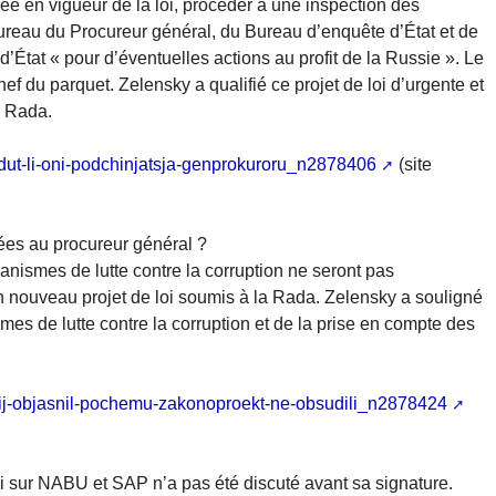
rée en vigueur de la loi, procéder à une inspection des
eau du Procureur général, du Bureau d’enquête d’État et de
d’État « pour d’éventuelles actions au profit de la Russie ». Le
ef du parquet. Zelensky a qualifié ce projet de loi d’urgente et
a Rada.
udut-li-oni-podchinjatsja-genprokuroru_n2878406
(site
es au procureur général ?
anismes de lutte contre la corruption ne seront pas
 nouveau projet de loi soumis à la Rada. Zelensky a souligné
es de lutte contre la corruption et de la prise en compte des
skij-objasnil-pochemu-zakonoproekt-ne-obsudili_n2878424
oi sur NABU et SAP n’a pas été discuté avant sa signature.