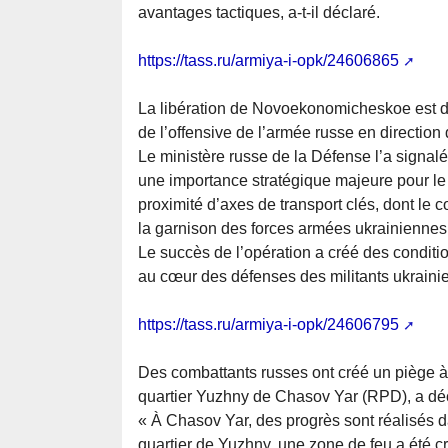
avantages tactiques, a-t-il déclaré.
https://tass.ru/armiya-i-opk/24606865
La libération de Novoekonomicheskoe est d
de l’offensive de l’armée russe en directio
Le ministère russe de la Défense l’a signalé
une importance stratégique majeure pour le 
proximité d’axes de transport clés, dont le
la garnison des forces armées ukrainiennes
Le succès de l’opération a créé des conditi
au cœur des défenses des militants ukrainie
https://tass.ru/armiya-i-opk/24606795
Des combattants russes ont créé un piège à
quartier Yuzhny de Chasov Yar (RPD), a déc
« À Chasov Yar, des progrès sont réalisés 
quartier de Yuzhny, une zone de feu a été c