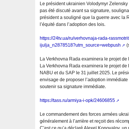
Le président ukrainien Volodymyr Zelensky 
pas été discuté avant sa signature, soulign
président a souligné que la guerre avec la R
l’équité dans l’adoption des lois.
https://24tv.ua/ru/verhovnaja-rada-rassmot
ijulja_n2878518?utm_source=webpush
(
La Verkhovna Rada examinera le projet de lo
La Verkhovna Rada examinera le projet de lo
NABU et du SAP le 31 juillet 2025. Le prés
envisage de proposer l’adoption immédiate d
soutenir sa signature immédiate.
https://tass.ru/armiya-i-opk/24606855
Le commandement des forces armées ukrainie
généralement à l’arrière et reçoit des récom
C’est ce qu’a déclaré Alexeï Konovalov, un 