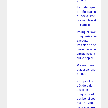
(1681)
La dialectique
de l’édification
du socialisme
communiste et
le marché ?
Pourquoi l’axe
Turquie-Arabie
saoudite-
Pakistan ne se
limite pas à un
simple accord
sur le papier
Presse russe
et russophone
(1680)
« Le pipeline
décidera de
tout » : la
Turquie perd
des bénéfices
mais ne veut
pas céder ses