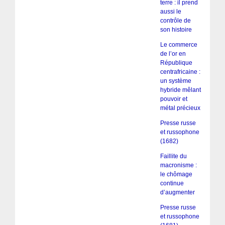
terre : il prend
aussi le
contrôle de
son histoire
Le commerce
de l’or en
République
centrafricaine :
un système
hybride mêlant
pouvoir et
métal précieux
Presse russe
et russophone
(1682)
Faillite du
macronisme :
le chômage
continue
d’augmenter
Presse russe
et russophone