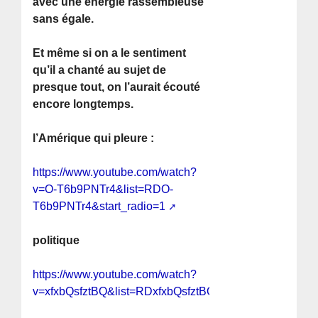
avec une énergie rassembleuse
sans égale.
Et même si on a le sentiment
qu’il a chanté au sujet de
presque tout, on l’aurait écouté
encore longtemps.
l’Amérique qui pleure :
https://www.youtube.com/watch?
v=O-T6b9PNTr4&list=RDO-
T6b9PNTr4&start_radio=1
politique
https://www.youtube.com/watch?
v=xfxbQsfztBQ&list=RDxfxbQsfztBQ&start_radio=1&rv