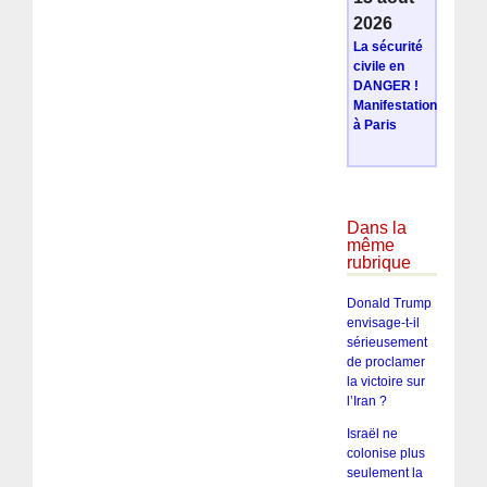
2026
La sécurité
civile en
DANGER !
Manifestation
à Paris
Dans la
même
rubrique
Donald Trump
envisage-t-il
sérieusement
de proclamer
la victoire sur
l’Iran ?
Israël ne
colonise plus
seulement la