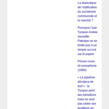
La dialectique
de l’édification
du socialisme
communiste et
le marché ?
Pourquoi l’axe
Turquie-Arabie
saoudite-
Pakistan ne se
limite pas à un
simple accord
sur le papier
Presse russe
et russophone
(1680)
« Le pipeline
décidera de
tout » : la
Turquie perd
des bénéfices
mais ne veut
pas céder ses
positions en