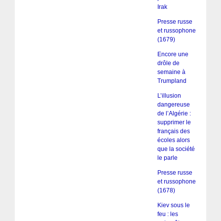
Irak
Presse russe
et russophone
(1679)
Encore une
drôle de
semaine à
Trumpland
L’illusion
dangereuse
de l’Algérie :
supprimer le
français des
écoles alors
que la société
le parle
Presse russe
et russophone
(1678)
Kiev sous le
feu : les