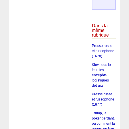
Dans la
même
rubrique
Presse russe
et russophone
(1678)
Kiev sous le
feu : les
entrepôts
logistiques
détruits
Presse russe
et russophone
(1677)
Trump, le
poker perdant,
ou comment la
guerre en Iran