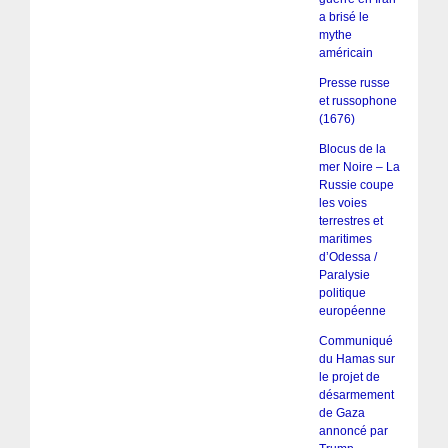
a brisé le
mythe
américain
Presse russe
et russophone
(1676)
Blocus de la
mer Noire – La
Russie coupe
les voies
terrestres et
maritimes
d’Odessa /
Paralysie
politique
européenne
Communiqué
du Hamas sur
le projet de
désarmement
de Gaza
annoncé par