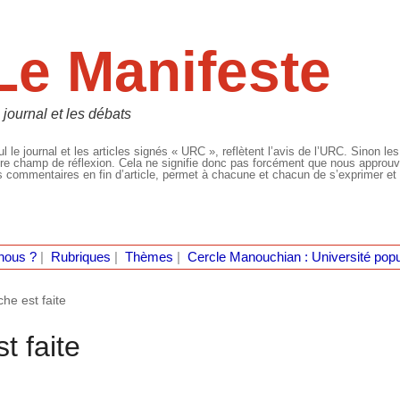
Le Manifeste
 journal et les débats
l le journal et les articles signés « URC », reflètent l’avis de l’URC. Sinon les
re champ de réflexion. Cela ne signifie donc pas forcément que nous approuvio
 commentaires en fin d’article, permet à chacune et chacun de s’exprimer et 
nous ?
|
Rubriques
|
Thèmes
|
Cercle Manouchian : Université popu
he est faite
t faite