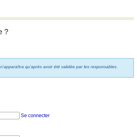
e ?
 n’apparaîtra qu’après avoir été validée par les responsables.
Se connecter