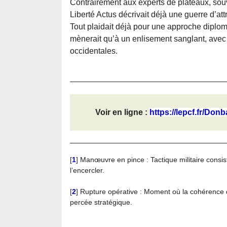
Contrairement aux experts de plateaux, sou
Liberté Actus décrivait déjà une guerre d’attr
Tout plaidait déjà pour une approche diplom
mènerait qu’à un enlisement sanglant, avec 
occidentales.
Voir en ligne :
https://lepcf.fr/Donb
[
1
]
Manœuvre en pince : Tactique militaire consis
l’encercler.
[
2
]
Rupture opérative : Moment où la cohérence déf
percée stratégique.