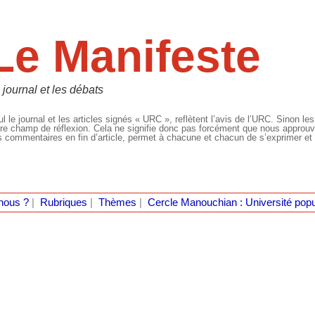
Le Manifeste
 journal et les débats
l le journal et les articles signés « URC », reflètent l’avis de l’URC. Sinon les
re champ de réflexion. Cela ne signifie donc pas forcément que nous approuvio
 commentaires en fin d’article, permet à chacune et chacun de s’exprimer et 
nous ?
|
Rubriques
|
Thèmes
|
Cercle Manouchian : Université popu
p