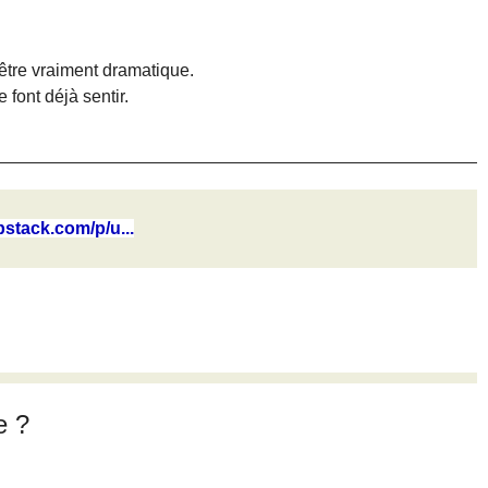
être vraiment dramatique.
font déjà sentir.
bstack.com/p/u...
e ?