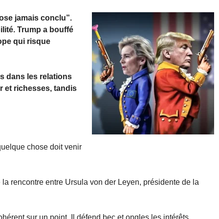
iose jamais conclu”.
ilité. Trump a bouffé
ope qui risque
s dans les relations
 et richesses, tandis
quelque chose doit venir
 la rencontre entre Ursula von der Leyen, présidente de la
cohérent sur un point. Il défend bec et ongles les intérêts