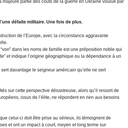
la majeure partie des coûts de la guerre en Ukraine voulue par
’une défaite militaire. Une fois de plus.
truction de l’Europe, avec la circonstance aggravante
lle.
e “von” dans les noms de famille est une préposition noble qui
t de” et indique l’origine géographique ou la dépendance à un
a sert davantage le seigneur américain qu’elle ne sert
és sur cette perspective désastreuse, alors qu’il ressort de
uropéens, issus de l’élite, ne répondent en rien aux besoins
que celui-ci doit être prise au sérieux, ils témoignent de
es et ont un impact à court, moyen et long terme sur