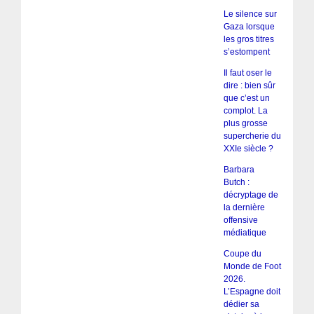
Le silence sur
Gaza lorsque
les gros titres
s’estompent
Il faut oser le
dire : bien sûr
que c’est un
complot. La
plus grosse
supercherie du
XXIe siècle ?
Barbara
Butch :
décryptage de
la dernière
offensive
médiatique
Coupe du
Monde de Foot
2026.
L’Espagne doit
dédier sa