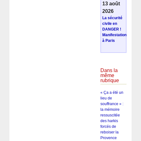
13 août
2026
La sécurité
civile en
DANGER !
Manifestation
à Paris
Dans la
même
rubrique
« Ça a été un
lieu de
souffrance » :
la mémoire
ressuscitée
des harkis
forcés de
reboiser la
Provence