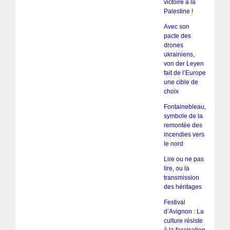
victoire à la
Palestine !
Avec son
pacte des
drones
ukrainiens,
von der Leyen
fait de l’Europe
une cible de
choix
Fontainebleau,
symbole de la
remontée des
incendies vers
le nord
Lire ou ne pas
lire, ou la
transmission
des héritages
Festival
d’Avignon : La
culture résiste
à la fascisation