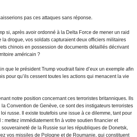
laisserions pas ces attaques sans réponse.
ump si, après avoir ordonné à la Delta Force de mener un raid
e la drogue, vos soldats capturaient deux officiers militaires
rets chinois en possession de documents détaillés décrivant
rritoire américain ?
tain que le président Trump voudrait faire d’eux un exemple afin
s pour qu’ils cessent toutes les actions qui menacent la vie
t notre position concernant ces terroristes britanniques. Ils
 la Convention de Genève, ce sont des instigateurs terroristes
loi russe. Il existe toutefois une issue à ce dilemme, tant pour
 mettez immédiatement fin à votre soutien financier et
la souveraineté de la Russie sur les républiques de Donetsk,
irez vos missiles de Pologne et de Roumanie, qui constituent