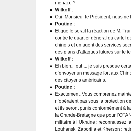
menace ?
Witkoff :
Oui, Monsieur le Président, nous ne 
Poutine :
Et quelle serait la réaction de M. Tr
contre le quartier général du cartel d
chinois et un agent des services sec
des plans d’attaques futures sur le te
Witkoff :
Eh bien... euh... je suis presque cer
d’envoyer un message fort aux Chinoi
des citoyens américains.
Poutine :
Exactement. Vous comprenez maintenan
n’opéraient pas sous la protection de
et ils seront punis conformément à la 
la Grande-Bretagne que pour l’OTAN :
militaire à l’Ukraine ; reconnaissez 
Louhansk, Zaporijia et Kherson ; ret