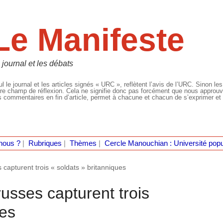
Le Manifeste
 journal et les débats
l le journal et les articles signés « URC », reflètent l’avis de l’URC. Sinon les
re champ de réflexion. Cela ne signifie donc pas forcément que nous approuvio
 commentaires en fin d’article, permet à chacune et chacun de s’exprimer et 
nous ?
|
Rubriques
|
Thèmes
|
Cercle Manouchian : Université popu
 capturent trois « soldats » britanniques
russes capturent trois
ues