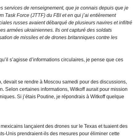
s services de renseignement, que je connais depuis que je
ism Task Force (JTTF) du FBI et en qui j’ai entièrement
ciales russes avaient débarqué de plusieurs navires et infiltré
s armées ukrainiennes. Ils ont capturé des soldats
isation de missiles et de drones britanniques contre les
qu’il s’agisse d’informations circulaires, je pense que ces
mp, devait se rendre à Moscou samedi pour des discussions,
n. Selon certaines informations, Witkoff aurait pour mission
nniques. Si j’étais Poutine, je répondrais à Witkoff quelque
ue mexicains lançaient des drones sur le Texas et tuaient des
tats-Unis prendraient-ils des mesures pour éliminer cette