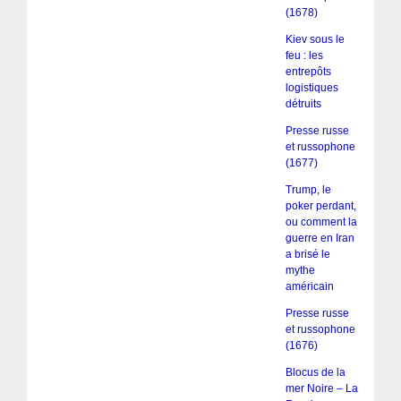
(1678)
Kiev sous le
feu : les
entrepôts
logistiques
détruits
Presse russe
et russophone
(1677)
Trump, le
poker perdant,
ou comment la
guerre en Iran
a brisé le
mythe
américain
Presse russe
et russophone
(1676)
Blocus de la
mer Noire – La