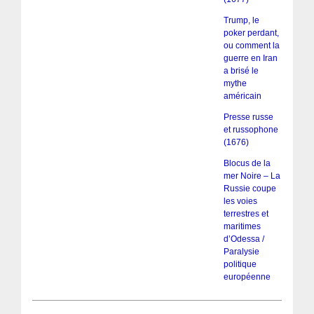
Trump, le
poker perdant,
ou comment la
guerre en Iran
a brisé le
mythe
américain
Presse russe
et russophone
(1676)
Blocus de la
mer Noire – La
Russie coupe
les voies
terrestres et
maritimes
d’Odessa /
Paralysie
politique
européenne