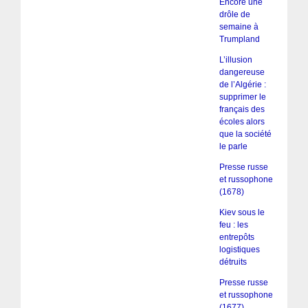
Encore une
drôle de
semaine à
Trumpland
L’illusion
dangereuse
de l’Algérie :
supprimer le
français des
écoles alors
que la société
le parle
Presse russe
et russophone
(1678)
Kiev sous le
feu : les
entrepôts
logistiques
détruits
Presse russe
et russophone
(1677)