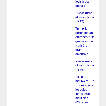
logistiques
détruits
Presse russe
et russophone
(1677)
Trump, le
poker perdant,
ou comment la
guerre en Iran
a brisé le
mythe
américain
Presse russe
et russophone
(1676)
Blocus de la
mer Noire – La
Russie coupe
les voies
terrestres et
maritimes
d’Odessa /