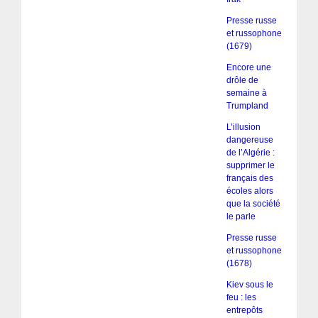
Presse russe
et russophone
(1679)
Encore une
drôle de
semaine à
Trumpland
L’illusion
dangereuse
de l’Algérie :
supprimer le
français des
écoles alors
que la société
le parle
Presse russe
et russophone
(1678)
Kiev sous le
feu : les
entrepôts