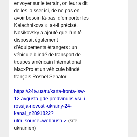
envoyer sur le terrain, on leur a dit
de les laisser ici, de ne pas en
avoir besoin là-bas, d’emporter les
Kalachnikovs », a-t-il précisé.
Nosikovsky a ajouté que l’unité
disposait également
d’équipements étrangers : un
véhicule blindé de transport de
troupes américain International
MaxxPro et un véhicule blindé
français Roshel Senator.
https://24tv.ua/ru/karta-fronta-isw-
12-avgusta-gde-prodvinulis-vsu-i-
rossija-novosti-ukrainy-24-
kanal_n2891822?
utm_source=webpush
(site
ukrainien)