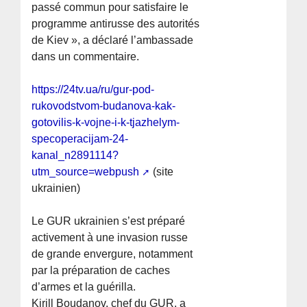
passé commun pour satisfaire le
programme antirusse des autorités
de Kiev », a déclaré l’ambassade
dans un commentaire.
https://24tv.ua/ru/gur-pod-
rukovodstvom-budanova-kak-
gotovilis-k-vojne-i-k-tjazhelym-
specoperacijam-24-
kanal_n2891114?
utm_source=webpush
(site
ukrainien)
Le GUR ukrainien s’est préparé
activement à une invasion russe
de grande envergure, notamment
par la préparation de caches
d’armes et la guérilla.
Kirill Boudanov, chef du GUR, a