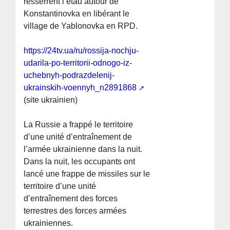
resserrent l’étau autour de
Konstantinovka en libérant le
village de Yablonovka en RPD.
https://24tv.ua/ru/rossija-nochju-
udarila-po-territorii-odnogo-iz-
uchebnyh-podrazdelenij-
ukrainskih-voennyh_n2891868
(site ukrainien)
La Russie a frappé le territoire
d’une unité d’entraînement de
l’armée ukrainienne dans la nuit.
Dans la nuit, les occupants ont
lancé une frappe de missiles sur le
territoire d’une unité
d’entraînement des forces
terrestres des forces armées
ukrainiennes.