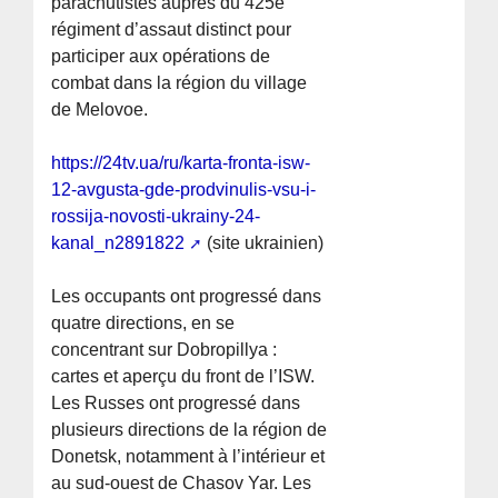
parachutistes auprès du 425e
régiment d’assaut distinct pour
participer aux opérations de
combat dans la région du village
de Melovoe.
https://24tv.ua/ru/karta-fronta-isw-
12-avgusta-gde-prodvinulis-vsu-i-
rossija-novosti-ukrainy-24-
kanal_n2891822
(site ukrainien)
Les occupants ont progressé dans
quatre directions, en se
concentrant sur Dobropillya :
cartes et aperçu du front de l’ISW.
Les Russes ont progressé dans
plusieurs directions de la région de
Donetsk, notamment à l’intérieur et
au sud-ouest de Chasov Yar. Les