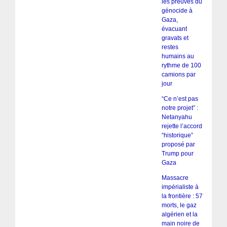
les preuves du
génocide à
Gaza,
évacuant
gravats et
restes
humains au
rythme de 100
camions par
jour
“Ce n’est pas
notre projet” :
Netanyahu
rejette l’accord
“historique”
proposé par
Trump pour
Gaza
Massacre
impérialiste à
la frontière : 57
morts, le gaz
algérien et la
main noire de