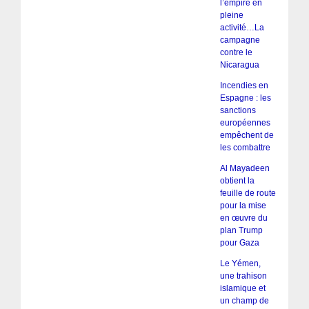
l’empire en
pleine
activité…La
campagne
contre le
Nicaragua
Incendies en
Espagne : les
sanctions
européennes
empêchent de
les combattre
Al Mayadeen
obtient la
feuille de route
pour la mise
en œuvre du
plan Trump
pour Gaza
Le Yémen,
une trahison
islamique et
un champ de