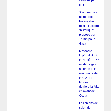
camions par
jour
“Ce n’est pas
notre projet” :
Netanyahu
rejette l’accord
“historique”
proposé par
Trump pour
Gaza
Massacre
impérialiste à
la frontière : 57
morts, le gaz
algérien et la
main noire de
la CIA et du
Mossad
derrière la fuite
en avant de
Ceuta
Les chiens de
salon de