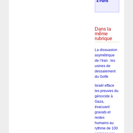
à Paris
Dans la
même
rubrique
La dissuasion
asymétrique
de l’Iran : les
usines de
dessalement
du Golfe
Israël efface
les preuves du
génocide à
Gaza,
évacuant
gravats et
restes
humains au
rythme de 100