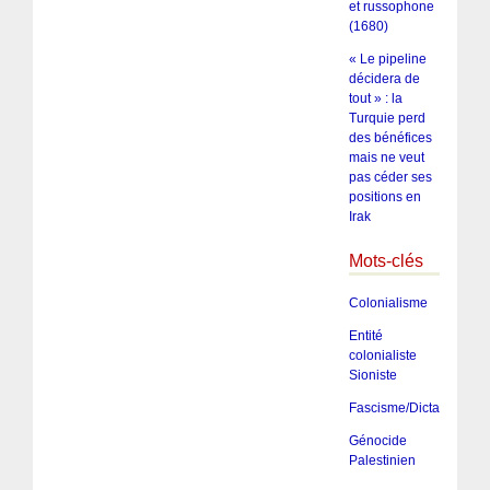
et russophone
(1680)
« Le pipeline
décidera de
tout » : la
Turquie perd
des bénéfices
mais ne veut
pas céder ses
positions en
Irak
Mots-clés
Colonialisme
Entité
colonialiste
Sioniste
Fascisme/Dictature/Tota
Génocide
Palestinien