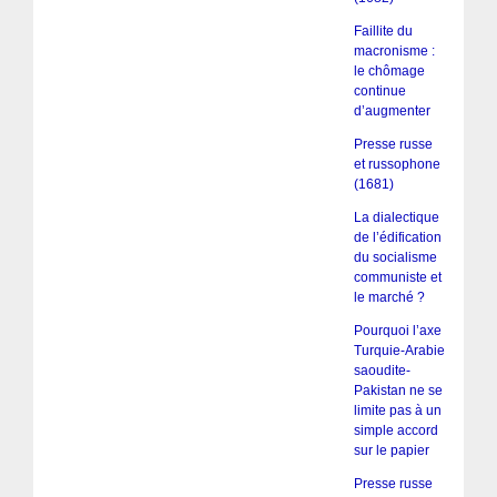
Faillite du
macronisme :
le chômage
continue
d’augmenter
Presse russe
et russophone
(1681)
La dialectique
de l’édification
du socialisme
communiste et
le marché ?
Pourquoi l’axe
Turquie-Arabie
saoudite-
Pakistan ne se
limite pas à un
simple accord
sur le papier
Presse russe