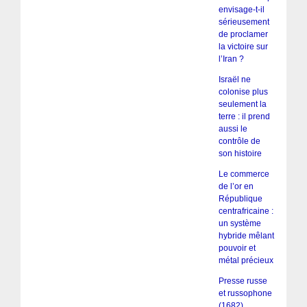
envisage-t-il
sérieusement
de proclamer
la victoire sur
l’Iran ?
Israël ne
colonise plus
seulement la
terre : il prend
aussi le
contrôle de
son histoire
Le commerce
de l’or en
République
centrafricaine :
un système
hybride mêlant
pouvoir et
métal précieux
Presse russe
et russophone
(1682)