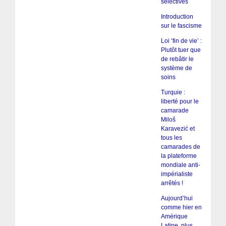
sélectives
Introduction
sur le fascisme
Loi ‘fin de vie’ :
Plutôt tuer que
de rebâtir le
système de
soins
Turquie :
liberté pour le
camarade
Miloš
Karavezić et
tous les
camarades de
la plateforme
mondiale anti-
impérialiste
arrêtés !
Aujourd’hui
comme hier en
Amérique
Latine, plus