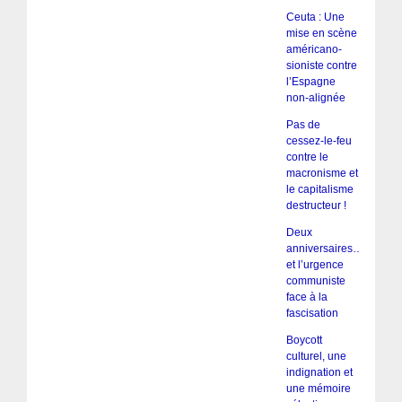
Ceuta : Une
mise en scène
américano-
sioniste contre
l’Espagne
non-alignée
Pas de
cessez-le-feu
contre le
macronisme et
le capitalisme
destructeur !
Deux
anniversaires…
et l’urgence
communiste
face à la
fascisation
Boycott
culturel, une
indignation et
une mémoire