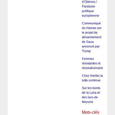
d’Odessa /
Paralysie
politique
européenne
Communiqué
du Hamas sur
le projet de
désarmement
de Gaza
annoncé par
Trump
Femmes
résistantes et
révolutionnaires
Chez Haribo la
lutte continue
Sur les bords
de la Lyna et
des lacs de
Mazurie
Mots-clés