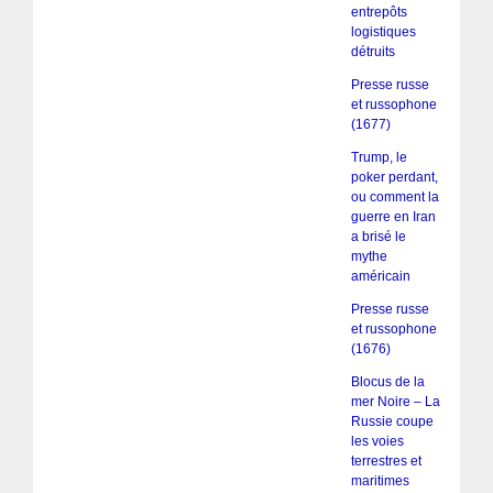
entrepôts
logistiques
détruits
Presse russe
et russophone
(1677)
Trump, le
poker perdant,
ou comment la
guerre en Iran
a brisé le
mythe
américain
Presse russe
et russophone
(1676)
Blocus de la
mer Noire – La
Russie coupe
les voies
terrestres et
maritimes