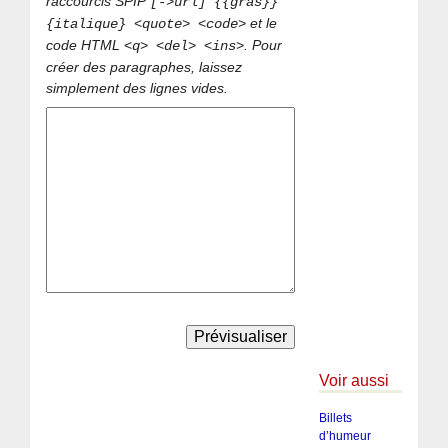
raccourcis SPIP
[->url] {{gras}}
et le
{italique} <quote> <code>
code HTML
. Pour
<q> <del> <ins>
créer des paragraphes, laissez
simplement des lignes vides.
Voir aussi
Billets
d’humeur