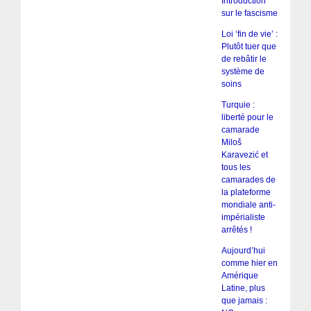
Introduction
sur le fascisme
Loi ‘fin de vie’ :
Plutôt tuer que
de rebâtir le
système de
soins
Turquie :
liberté pour le
camarade
Miloš
Karavezić et
tous les
camarades de
la plateforme
mondiale anti-
impérialiste
arrêtés !
Aujourd’hui
comme hier en
Amérique
Latine, plus
que jamais :