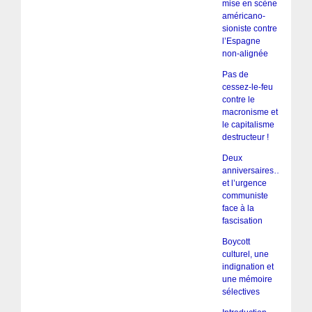
mise en scène
américano-
sioniste contre
l’Espagne
non-alignée
Pas de
cessez-le-feu
contre le
macronisme et
le capitalisme
destructeur !
Deux
anniversaires…
et l’urgence
communiste
face à la
fascisation
Boycott
culturel, une
indignation et
une mémoire
sélectives