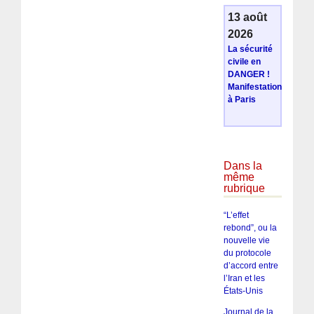
13 août
2026
La sécurité
civile en
DANGER !
Manifestation
à Paris
Dans la
même
rubrique
“L’effet
rebond”, ou la
nouvelle vie
du protocole
d’accord entre
l’Iran et les
États-Unis
Journal de la