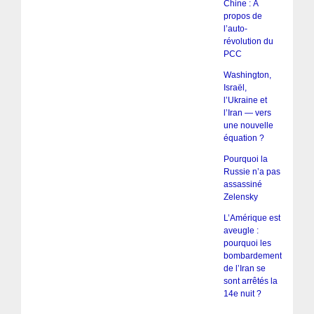
Chine : À
propos de
l’auto-
révolution du
PCC
Washington,
Israël,
l’Ukraine et
l’Iran — vers
une nouvelle
équation ?
Pourquoi la
Russie n’a pas
assassiné
Zelensky
L’Amérique est
aveugle :
pourquoi les
bombardements
de l’Iran se
sont arrêtés la
14e nuit ?