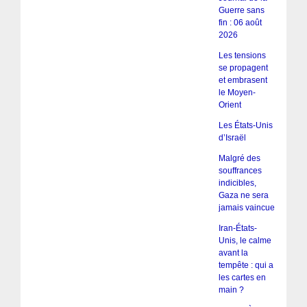
Guerre sans
fin : 06 août
2026
Les tensions
se propagent
et embrasent
le Moyen-
Orient
Les États-Unis
d’Israël
Malgré des
souffrances
indicibles,
Gaza ne sera
jamais vaincue
Iran-États-
Unis, le calme
avant la
tempête : qui a
les cartes en
main ?