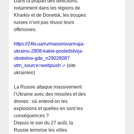
Dans la plupart des directions,
notamment dans les régions de
Kharkiv et de Donetsk, les troupes
russes n’ont pas réussi leurs
offensives.
https://24tv.ua/ru/massirovannaja-
ukrainu-2808-kakie-posledstvija-
obstrelov-gde_n2902808?
utm_source=webpush
(site
ukrainien)
La Russie attaque massivement
l’Ukraine avec des missiles et des
drones : où entend-on les
explosions et quelles en sont les
conséquences ?
Depuis le soir du 27 août, la
Russie terrorise les villes