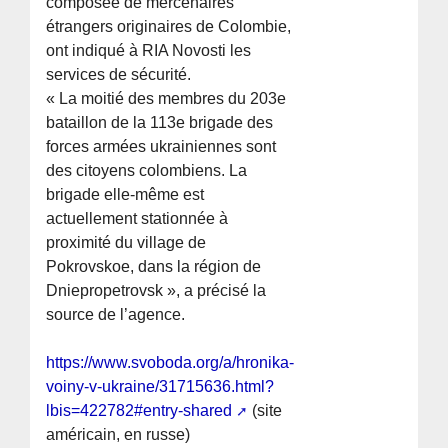
composée de mercenaires
étrangers originaires de Colombie,
ont indiqué à RIA Novosti les
services de sécurité.
« La moitié des membres du 203e
bataillon de la 113e brigade des
forces armées ukrainiennes sont
des citoyens colombiens. La
brigade elle-même est
actuellement stationnée à
proximité du village de
Pokrovskoe, dans la région de
Dniepropetrovsk », a précisé la
source de l’agence.
https://www.svoboda.org/a/hronika-
voiny-v-ukraine/31715636.html?
lbis=422782#entry-shared
(site
américain, en russe)