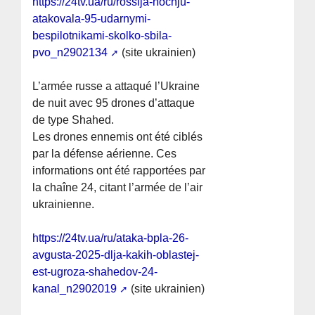
https://24tv.ua/ru/rossija-nochju-
atakovala-95-udarnymi-
bespilotnikami-skolko-sbila-
pvo_n2902134
(site ukrainien)
L’armée russe a attaqué l’Ukraine
de nuit avec 95 drones d’attaque
de type Shahed.
Les drones ennemis ont été ciblés
par la défense aérienne. Ces
informations ont été rapportées par
la chaîne 24, citant l’armée de l’air
ukrainienne.
https://24tv.ua/ru/ataka-bpla-26-
avgusta-2025-dlja-kakih-oblastej-
est-ugroza-shahedov-24-
kanal_n2902019
(site ukrainien)