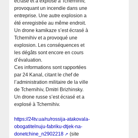
écrasé et a explosé à Tchernihiv,
provoquant un incendie dans une
entreprise. Une autre explosion a
été enregistrée au même endroit.
Un drone kamikaze s’est écrasé à
Tchernihiv et a provoqué une
explosion. Les conséquences et
les dégâts sont encore en cours
d’évaluation.
Ces informations sont rapportées
par 24 Kanal, citant le chef de
l’administration militaire de la ville
de Tchernihiv, Dmitri Brizhinsky.
Un drone russe s’est écrasé et a
explosé à Tchernihiv.
https://24tv.ua/ru/rossija-atakovala-
obogatitelnuju-fabriku-dtjek-na-
donetchine_n2902218
(site