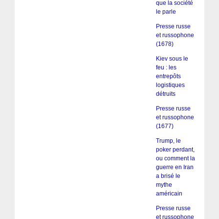
que la société
le parle
Presse russe
et russophone
(1678)
Kiev sous le
feu : les
entrepôts
logistiques
détruits
Presse russe
et russophone
(1677)
Trump, le
poker perdant,
ou comment la
guerre en Iran
a brisé le
mythe
américain
Presse russe
et russophone