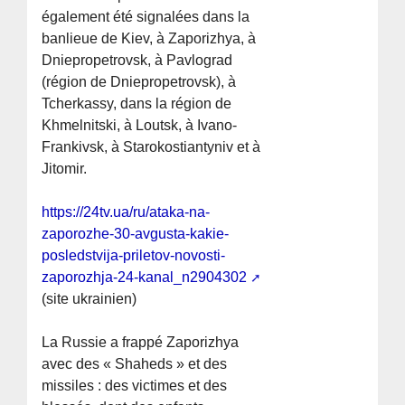
également été signalées dans la
banlieue de Kiev, à Zaporizhya, à
Dniepropetrovsk, à Pavlograd
(région de Dniepropetrovsk), à
Tcherkassy, dans la région de
Khmelnitski, à Loutsk, à Ivano-
Frankivsk, à Starokostiantyniv et à
Jitomir.
https://24tv.ua/ru/ataka-na-
zaporozhe-30-avgusta-kakie-
posledstvija-priletov-novosti-
zaporozhja-24-kanal_n2904302
(site ukrainien)
La Russie a frappé Zaporizhya
avec des « Shaheds » et des
missiles : des victimes et des