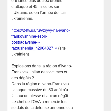
ont lancé plus de 500 drones
d’attaque et 45 missiles sur
l’Ukraine, selon l’armée de l’air
ukrainienne.
https://24tv.ua/ru/vzryvy-na-ivano-
frankovshhine-est-li-
postradavshie-i-
razrushenija_n2904327
(site
ukrainien)
Explosions dans la région d’Ivano-
Frankivsk : bilan des victimes et
des dégâts ?
Dans la région d’Ivano-Frankivsk,
l’attaque massive du 30 août n’a
fait aucun blessé ni aucun dégât.
Le chef de l’OVA a remercié les
soldats de la défense aérienne et a