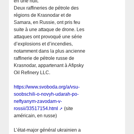
en une nuit.
Deux raffineries de pétrole des
régions de Krasnodar et de
Samara, en Russie, ont pris feu
suite à une attaque de drone. Les
attaques ont provoqué une série
d’explosions et d’incendies,
notamment dans la plus ancienne
raffinerie de pétrole russe de
Krasnodar, appartenant à Afipsky
Oil Refinery LLC.
https://www.svoboda.org/a/vsu-
soobschili-o-novyh-udarah-po-
neftyanym-zavodam-v-
rossii/33517154.html
(site
américain, en russe)
L’état-major général ukrainien a