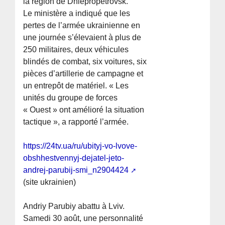
la région de Dniepropetrovsk.
Le ministère a indiqué que les
pertes de l’armée ukrainienne en
une journée s’élevaient à plus de
250 militaires, deux véhicules
blindés de combat, six voitures, six
pièces d’artillerie de campagne et
un entrepôt de matériel. « Les
unités du groupe de forces
« Ouest » ont amélioré la situation
tactique », a rapporté l’armée.
https://24tv.ua/ru/ubityj-vo-lvove-
obshhestvennyj-dejatel-jeto-
andrej-parubij-smi_n2904424
(site ukrainien)
Andriy Parubiy abattu à Lviv.
Samedi 30 août, une personnalité