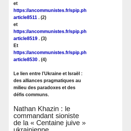
et
https://ancommunistes.fr/spip.php?
article8511
. (2)
et
https://ancommunistes.fr/spip.php?
article8519
. (3)
Et
https://ancommunistes.fr/spip.php?
article8530
. (4)
Le lien entre l’Ukraine et Israël :
des alliances pragmatiques au
milieu des paradoxes et des
défis communs.
Nathan Khazin : le
commandant sioniste
de la « Centaine juive »
ukrainienne