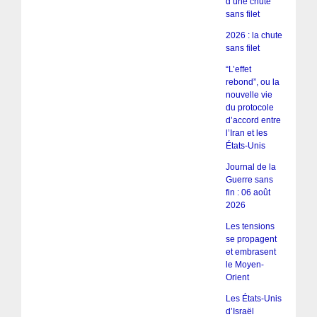
d’une chute
sans filet
2026 : la chute
sans filet
“L’effet
rebond”, ou la
nouvelle vie
du protocole
d’accord entre
l’Iran et les
États-Unis
Journal de la
Guerre sans
fin : 06 août
2026
Les tensions
se propagent
et embrasent
le Moyen-
Orient
Les États-Unis
d’Israël