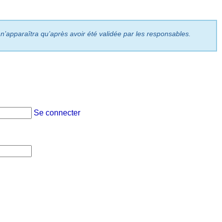
 n’apparaîtra qu’après avoir été validée par les responsables.
Se connecter