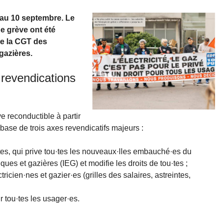
s au 10 septembre. Le
e grève ont été
de la CGT des
gazières.
revendications
reconductible à partir
base de trois axes revendicatifs majeurs :
ites, qui prive tou·tes les nouveaux·lles embauché·es du
ques et gazières (IEG) et modifie les droits de tou·tes ;
ricien·nes et gazier·es (grilles des salaires, astreintes,
r tou·tes les usager·es.