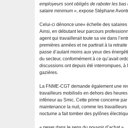
employeurs sont obligés de raboter les bas 
salaire minimum »
, expose Stéphane Avontu
Celui-ci dénonce une« échelle des salaires 
Ainsi, en débutant leur parcours profession
agent qui travaillerait toute sa vie dans l’e
premières années et ne partirait à la retrai
passe d’autant moins aux yeux des énergéti
du secteur, conformément à ce qu’avait ord
discussions ont depuis été interrompues, à 
gazières.
La FNME-CGT demande également une revalo
travailleurs mobilisés en dehors des heures 
inférieur au Smic. Cette prime concerne par
maintenance la nuit, comme les travailleurs
nocturne a fait tomber des pylônes électriqu
« peser dans le sens du pouvoir d’achat »