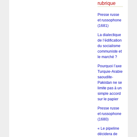
rubrique
Presse russe
et russophone
(1681)
La dialectique
de l’édification
du socialisme
communiste et
le marché ?
Pourquoi l’axe
Turquie-Arabie
saoudite-
Pakistan ne se
limite pas à un
simple accord
sur le papier
Presse russe
et russophone
(1680)
« Le pipeline
décidera de