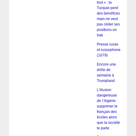
tout » : la
Turquie perd
des bénéfices
mais ne veut
pas céder ses
positions en
Irak
Presse russe
et russophone
(1679)
Encore une
drôle de
semaine à
Trumpland
L’illusion
dangereuse
de l’Algérie :
supprimer le
français des
écoles alors
que la société
le parle