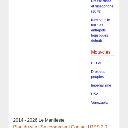
Presse russe
et russophone
(1678)
Kiev sous le
feu : les
entrepôts
logistiques
détruits
Mots-clés
CELAC
Droit des
peuples
Impérialisme
USA
Venezuela
2014 - 2026 Le Manifeste
Plan du site
|
Se connecter
|
Contact
|
RSS 2.0