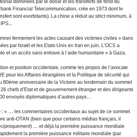
ional dominées par le dollar et les transferts de fond du
rbank Financial Telecommunication, crée en 1973 dont le
nsfert sont exorbitants). La chine a réduit au strict minimum, à
IPS...
amner fermement les actes causant des victimes civiles » dans
es par Israël et les Etats-Unis en Iran en juin. L’OCS a
le et un accès sans entrave à l’aide humanitaire » à Gaza.
tion et position occidentale, comme les propos de l’avocate
 pour les Affaires étrangères et la Politique de sécurité qui
du 80ème anniversaire de la Victoire au lendemain du sommet
6 chefs d’Etat et de gouvernement étranger et des dirigeants
e 100 envoyés diplomatiques d’autres pays…
e : « … les commentaires occidentaux au sujet de ce sommet
e anti-OTAN (bien que pour certains médias français, il
 réciproquement) … et déjà la première puissance mondiale
apidement la première puissance militaire mondiale (par