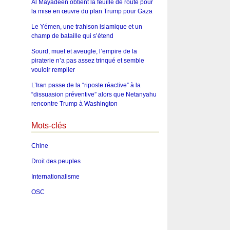
Al Mayadeen obtient la feuille de route pour
la mise en œuvre du plan Trump pour Gaza
Le Yémen, une trahison islamique et un
champ de bataille qui s’étend
Sourd, muet et aveugle, l’empire de la
piraterie n’a pas assez trinqué et semble
vouloir rempiler
L’Iran passe de la “riposte réactive” à la
“dissuasion préventive” alors que Netanyahu
rencontre Trump à Washington
Mots-clés
Chine
Droit des peuples
Internationalisme
OSC