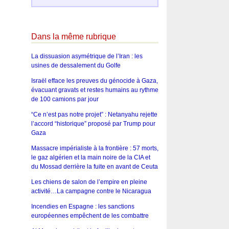
Dans la même rubrique
La dissuasion asymétrique de l’Iran : les
usines de dessalement du Golfe
Israël efface les preuves du génocide à Gaza,
évacuant gravats et restes humains au rythme
de 100 camions par jour
“Ce n’est pas notre projet” : Netanyahu rejette
l’accord “historique” proposé par Trump pour
Gaza
Massacre impérialiste à la frontière : 57 morts,
le gaz algérien et la main noire de la CIA et
du Mossad derrière la fuite en avant de Ceuta
Les chiens de salon de l’empire en pleine
activité…La campagne contre le Nicaragua
Incendies en Espagne : les sanctions
européennes empêchent de les combattre