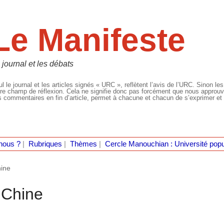
Le Manifeste
 journal et les débats
l le journal et les articles signés « URC », reflètent l’avis de l’URC. Sinon les
re champ de réflexion. Cela ne signifie donc pas forcément que nous approuvio
 commentaires en fin d’article, permet à chacune et chacun de s’exprimer et 
nous ?
|
Rubriques
|
Thèmes
|
Cercle Manouchian : Université popu
hine
 Chine