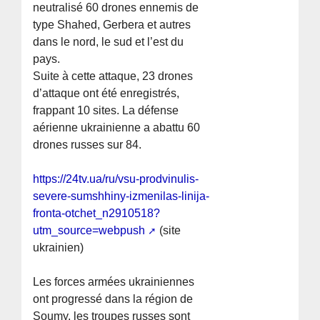
neutralisé 60 drones ennemis de
type Shahed, Gerbera et autres
dans le nord, le sud et l’est du
pays.
Suite à cette attaque, 23 drones
d’attaque ont été enregistrés,
frappant 10 sites. La défense
aérienne ukrainienne a abattu 60
drones russes sur 84.
https://24tv.ua/ru/vsu-prodvinulis-
severe-sumshhiny-izmenilas-linija-
fronta-otchet_n2910518?
utm_source=webpush
(site
ukrainien)
Les forces armées ukrainiennes
ont progressé dans la région de
Soumy, les troupes russes sont