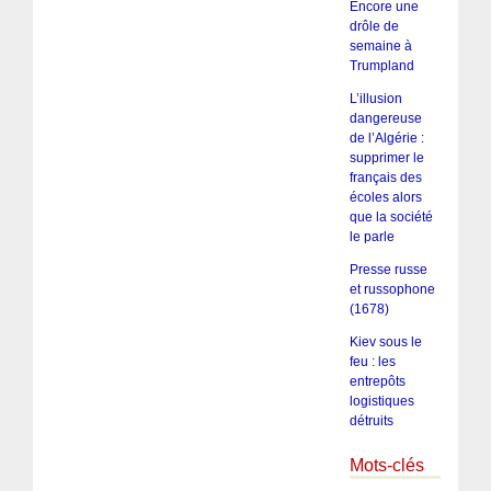
Encore une
drôle de
semaine à
Trumpland
L’illusion
dangereuse
de l’Algérie :
supprimer le
français des
écoles alors
que la société
le parle
Presse russe
et russophone
(1678)
Kiev sous le
feu : les
entrepôts
logistiques
détruits
Mots-clés