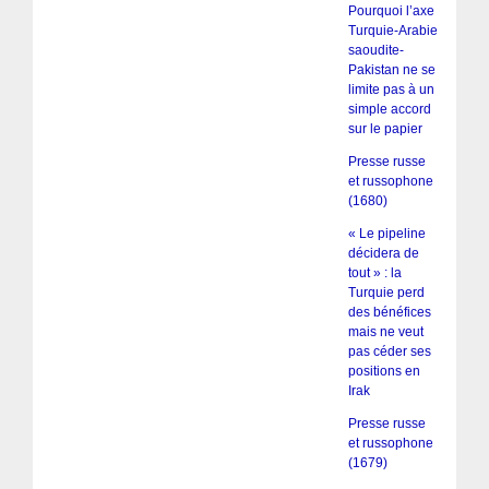
Pourquoi l’axe
Turquie-Arabie
saoudite-
Pakistan ne se
limite pas à un
simple accord
sur le papier
Presse russe
et russophone
(1680)
« Le pipeline
décidera de
tout » : la
Turquie perd
des bénéfices
mais ne veut
pas céder ses
positions en
Irak
Presse russe
et russophone
(1679)