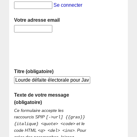
Se connecter
Votre adresse email
Titre (obligatoire)
Texte de votre message
(obligatoire)
Ce formulaire accepte les
raccourcis SPIP
[->url] {{gras}}
et le
{italique} <quote> <code>
code HTML
. Pour
<q> <del> <ins>
créer des paragraphes, laissez