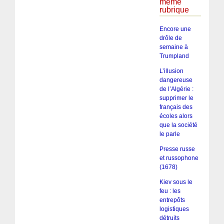
même
rubrique
Encore une
drôle de
semaine à
Trumpland
L’illusion
dangereuse
de l’Algérie :
supprimer le
français des
écoles alors
que la société
le parle
Presse russe
et russophone
(1678)
Kiev sous le
feu : les
entrepôts
logistiques
détruits