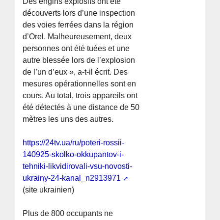
Des engins explosifs ont été
découverts lors d’une inspection
des voies ferrées dans la région
d’Orel. Malheureusement, deux
personnes ont été tuées et une
autre blessée lors de l’explosion
de l’un d’eux », a-t-il écrit. Des
mesures opérationnelles sont en
cours. Au total, trois appareils ont
été détectés à une distance de 50
mètres les uns des autres.
https://24tv.ua/ru/poteri-rossii-
140925-skolko-okkupantov-i-
tehniki-likvidirovali-vsu-novosti-
ukrainy-24-kanal_n2913971
(site ukrainien)
Plus de 800 occupants ne