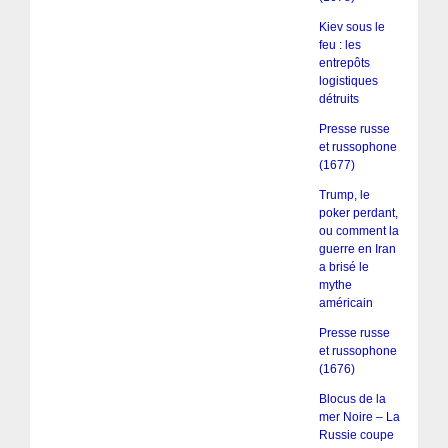
Kiev sous le
feu : les
entrepôts
logistiques
détruits
Presse russe
et russophone
(1677)
Trump, le
poker perdant,
ou comment la
guerre en Iran
a brisé le
mythe
américain
Presse russe
et russophone
(1676)
Blocus de la
mer Noire – La
Russie coupe