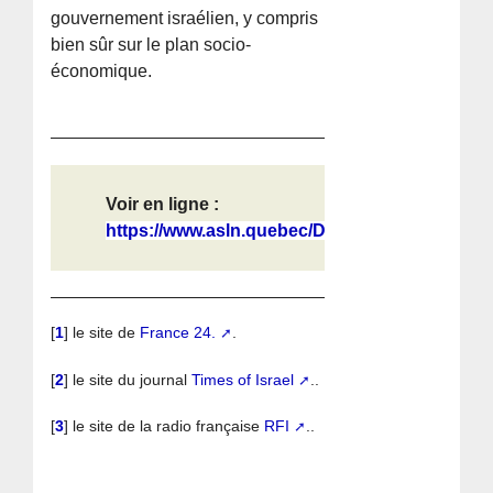
gouvernement israélien, y compris
bien sûr sur le plan socio-
économique.
Voir en ligne :
https://www.asln.quebec/Dossiers/Au...
[
1
]
le site de
France 24.
.
[
2
]
le site du journal
Times of Israel
..
[
3
]
le site de la radio française
RFI
..