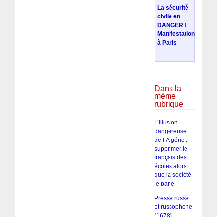
La sécurité
civile en
DANGER !
Manifestation
à Paris
Dans la
même
rubrique
L’illusion
dangereuse
de l’Algérie :
supprimer le
français des
écoles alors
que la société
le parle
Presse russe
et russophone
(1678)