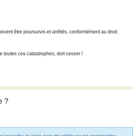
oivent être poursuivis et arrêtés, conformément au droit
de toutes ces catastrophes, doit cesser !
e ?
 n’apparaîtra qu’après avoir été validée par les responsables.