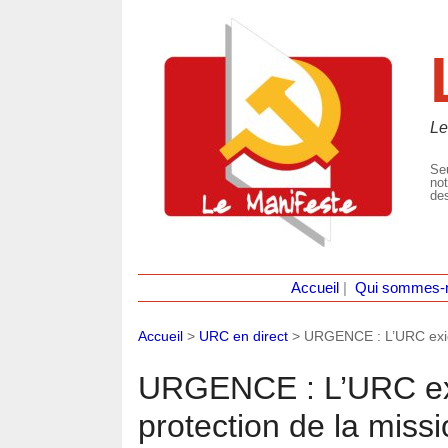
Le
Seu
not
des
Accueil
|
Qui sommes-
Accueil
>
URC en direct
>
URGENCE : L’URC exige 
URGENCE : L’URC exig
protection de la miss