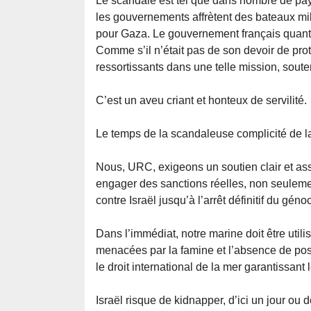
Le scandale est tel que dans nombre de pay
les gouvernements affrètent des bateaux mili
pour Gaza. Le gouvernement français quant à 
Comme s’il n’était pas de son devoir de prot
ressortissants dans une telle mission, sou
C’est un aveu criant et honteux de servilité.
Le temps de la scandaleuse complicité de la 
Nous, URC, exigeons un soutien clair et assort
engager des sanctions réelles, non seulem
contre Israël jusqu’à l’arrêt définitif du géno
Dans l’immédiat, notre marine doit être util
menacées par la famine et l’absence de possi
le droit international de la mer garantissant 
Israël risque de kidnapper, d’ici un jour ou 