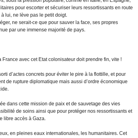
s, sous la pression populaire, comme en Italie, en Espagne,
taires pour escorter et sécuriser leurs ressortissants en route
lui, ne lève pas le petit doigt.
éger, ne serait-ce que pour sauver la face, ses propres
tenue par une immense majorité de pays.
France avec cet Etat colonisateur doit prendre fin, vite !
i d’actes concrets pour éviter le pire à la flottille, et pour
ent de rupture diplomatique mais aussi d’ordre économique
cide.
isée dans cette mission de paix et de sauvetage des vies
bilité de soins ainsi que pour protéger nos ressortissants et
le libre accès à Gaza.
deux, en pleines eaux internationales, les humanitaires. Cet