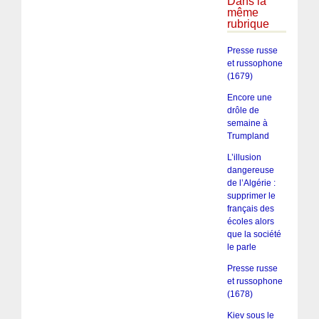
Dans la
même
rubrique
Presse russe
et russophone
(1679)
Encore une
drôle de
semaine à
Trumpland
L’illusion
dangereuse
de l’Algérie :
supprimer le
français des
écoles alors
que la société
le parle
Presse russe
et russophone
(1678)
Kiev sous le