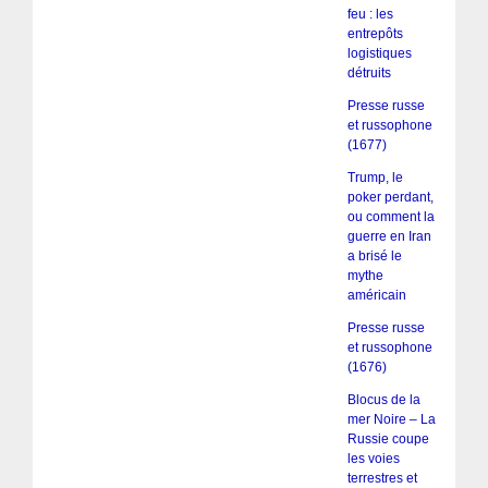
feu : les
entrepôts
logistiques
détruits
Presse russe
et russophone
(1677)
Trump, le
poker perdant,
ou comment la
guerre en Iran
a brisé le
mythe
américain
Presse russe
et russophone
(1676)
Blocus de la
mer Noire – La
Russie coupe
les voies
terrestres et