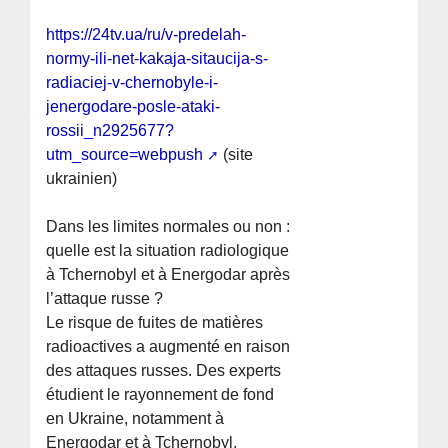
https://24tv.ua/ru/v-predelah-
normy-ili-net-kakaja-sitaucija-s-
radiaciej-v-chernobyle-i-
jenergodare-posle-ataki-
rossii_n2925677?
utm_source=webpush
(site
ukrainien)
Dans les limites normales ou non :
quelle est la situation radiologique
à Tchernobyl et à Energodar après
l’attaque russe ?
Le risque de fuites de matières
radioactives a augmenté en raison
des attaques russes. Des experts
étudient le rayonnement de fond
en Ukraine, notamment à
Energodar et à Tchernobyl.