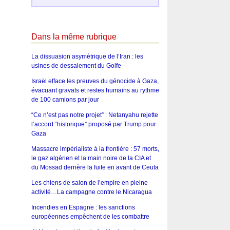
Dans la même rubrique
La dissuasion asymétrique de l’Iran : les
usines de dessalement du Golfe
Israël efface les preuves du génocide à Gaza,
évacuant gravats et restes humains au rythme
de 100 camions par jour
“Ce n’est pas notre projet” : Netanyahu rejette
l’accord “historique” proposé par Trump pour
Gaza
Massacre impérialiste à la frontière : 57 morts,
le gaz algérien et la main noire de la CIA et
du Mossad derrière la fuite en avant de Ceuta
Les chiens de salon de l’empire en pleine
activité…La campagne contre le Nicaragua
Incendies en Espagne : les sanctions
européennes empêchent de les combattre