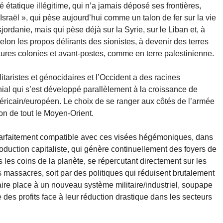
té étatique illégitime, qui n’a jamais déposé ses frontières,
Israël », qui pèse aujourd’hui comme un talon de fer sur la vie
ordanie, mais qui pèse déjà sur la Syrie, sur le Liban et, à
selon les propos délirants des sionistes, à devenir des terres
utures colonies et avant-postes, comme en terre palestinienne.
litaristes et génocidaires et l’Occident a des racines
ial qui s’est développé parallèlement à la croissance de
méricain/européen. Le choix de se ranger aux côtés de l’armée
ion de tout le Moyen-Orient.
arfaitement compatible avec ces visées hégémoniques, dans
duction capitaliste, qui génère continuellement des foyers de
les coins de la planète, se répercutant directement sur les
massacres, soit par des politiques qui réduisent brutalement
aire place à un nouveau système militaire/industriel, soupape
des profits face à leur réduction drastique dans les secteurs