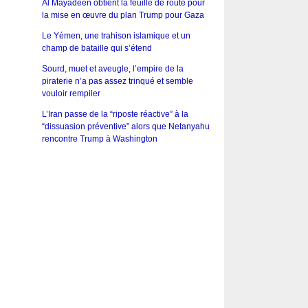
Al Mayadeen obtient la feuille de route pour
la mise en œuvre du plan Trump pour Gaza
Le Yémen, une trahison islamique et un
champ de bataille qui s’étend
Sourd, muet et aveugle, l’empire de la
piraterie n’a pas assez trinqué et semble
vouloir rempiler
L’Iran passe de la “riposte réactive” à la
“dissuasion préventive” alors que Netanyahu
rencontre Trump à Washington