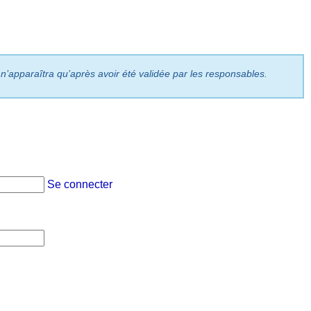
 n’apparaîtra qu’après avoir été validée par les responsables.
Se connecter