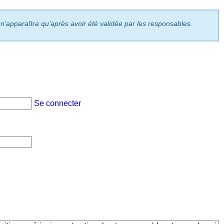
 n’apparaîtra qu’après avoir été validée par les responsables.
Se connecter