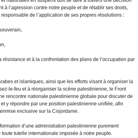
 et nationales en suspens doit se faire à travers une décision
nt à l’agression contre notre peuple et de rétablir ses droits,
 responsable de l’application de ses propres résolutions :
 souverain,
on,
a résistance et à la confrontation des plans de l’occupation par
arabes et islamiques, ainsi que les efforts visant à organiser la
sez-le-feu et à réorganiser la scène palestinienne, le Front
ne rencontre nationale palestinienne globale pour discuter de
 et y répondre par une position palestinienne unifiée, afin
nmise exclusive sur la Cisjordanie.
 formation d’une administration palestinienne purement
 toute tutelle internationale imposée à notre peuple.