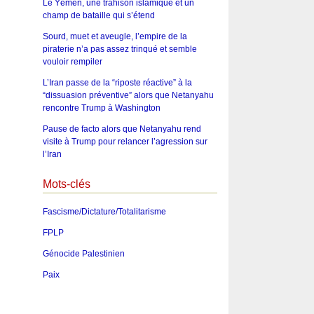
Le Yémen, une trahison islamique et un
champ de bataille qui s’étend
Sourd, muet et aveugle, l’empire de la
piraterie n’a pas assez trinqué et semble
vouloir rempiler
L’Iran passe de la “riposte réactive” à la
“dissuasion préventive” alors que Netanyahu
rencontre Trump à Washington
Pause de facto alors que Netanyahu rend
visite à Trump pour relancer l’agression sur
l’Iran
Mots-clés
Fascisme/Dictature/Totalitarisme
FPLP
Génocide Palestinien
Paix