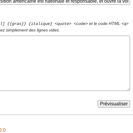
et le code HTML
l] {{gras}} {italique} <quote> <code>
<q>
sez simplement des lignes vides.
2.0