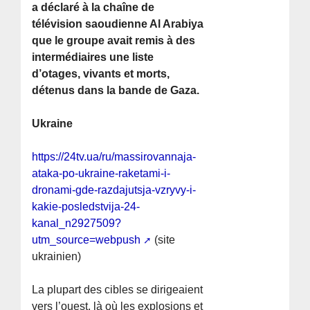
a déclaré à la chaîne de
télévision saoudienne Al Arabiya
que le groupe avait remis à des
intermédiaires une liste
d’otages, vivants et morts,
détenus dans la bande de Gaza.
Ukraine
https://24tv.ua/ru/massirovannaja-
ataka-po-ukraine-raketami-i-
dronami-gde-razdajutsja-vzryvy-i-
kakie-posledstvija-24-
kanal_n2927509?
utm_source=webpush
(site
ukrainien)
La plupart des cibles se dirigeaient
vers l’ouest, là où les explosions et