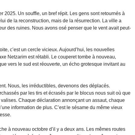
er 2025. Un souffle, un bref répit. Les gens sont retournés à
ui de la reconstruction, mais de la résurrection. La ville a
 cœur des ruines. Nous avons osé penser que le vent avait peut-
ite, c’est un cercle vicieux. Aujourd’hui, les nouvelles
xe Netzarim est rétabli. Le couperet tombe à nouveau,
que vers le sud est réouverte, un écho grotesque invitant au
ent. Nous, les irréductibles, devenons des déplacés.
rchassés par les tirs et écrasés par le blocus nous suit où que
os valises. Chaque déclaration annonçant un assaut, chaque
’une information de plus. C’est le sésame du même vieux
cesse.
fiche à nouveau octobre d’il y a deux ans. Les mêmes routes