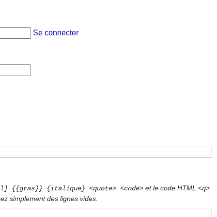
Se connecter
et le code HTML
l] {{gras}} {italique} <quote> <code>
<q>
sez simplement des lignes vides.