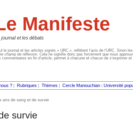
Le Manifeste
 journal et les débats
l le journal et les articles signés « URC », reflètent l’avis de l’URC. Sinon les
re champ de réflexion. Cela ne signifie donc pas forcément que nous approuvio
 commentaires en fin d’article, permet à chacune et chacun de s’exprimer et 
nous ?
|
Rubriques
|
Thèmes
|
Cercle Manouchian : Université popu
 ans de sang et de survie
de survie