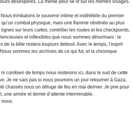
tours désespérés. La même peur se lit sur les mêmes visages.
ous trimbalons le souvenir intime et indélébile du premier
s qu’un combat physique, mais une flamme obstinée au plus
lignes sur leurs cartes, contrôler les routes et les checkpoints,
silencieuses et inflexibles que nous sommes désormais : le
es de la bête restera toujours debout. Avec le temps, l’esprit
e. Nous sommes les archives de ce qui fut, et la chronique
, ni combien de temps nous resterons ici, dans le sud de cette
ive. Je ne sais pas si nous pourrons un jour retourner à Gaza,
té chassés sous un déluge de feu en mai dernier. Je prie pour
t, une année et demie d’attente interminable.
z nous.