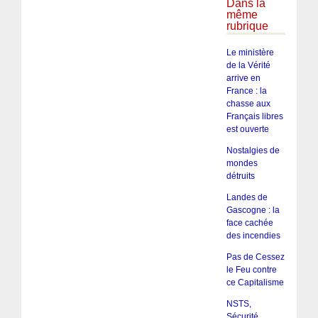
Dans la
même
rubrique
Le ministère
de la Vérité
arrive en
France : la
chasse aux
Français libres
est ouverte
Nostalgies de
mondes
détruits
Landes de
Gascogne : la
face cachée
des incendies
Pas de Cessez
le Feu contre
ce Capitalisme
NSTS,
Sécurité