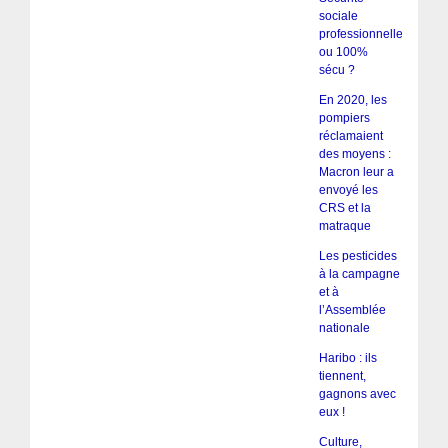
sociale
professionnelle
ou 100%
sécu ?
En 2020, les
pompiers
réclamaient
des moyens :
Macron leur a
envoyé les
CRS et la
matraque
Les pesticides
à la campagne
et à
l’Assemblée
nationale
Haribo : ils
tiennent,
gagnons avec
eux !
Culture,