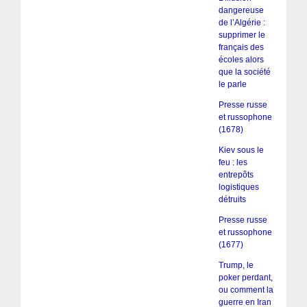
dangereuse
de l’Algérie :
supprimer le
français des
écoles alors
que la société
le parle
Presse russe
et russophone
(1678)
Kiev sous le
feu : les
entrepôts
logistiques
détruits
Presse russe
et russophone
(1677)
Trump, le
poker perdant,
ou comment la
guerre en Iran