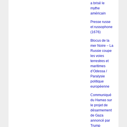
a brisé le
mythe
américain
Presse russe
et russophone
(1676)
Blocus de la
mer Noire – La
Russie coupe
les voies
terrestres et
maritimes
d’Odessa /
Paralysie
politique
européenne
Communiqué
du Hamas sur
le projet de
désarmement
de Gaza
annoncé par
Trump