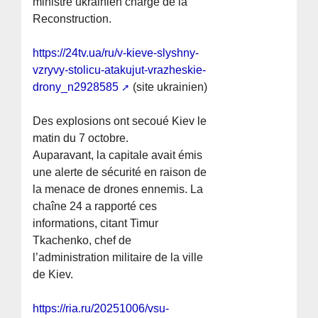
ministre ukrainien chargé de la
Reconstruction.
https://24tv.ua/ru/v-kieve-slyshny-
vzryvy-stolicu-atakujut-vrazheskie-
drony_n2928585
(site ukrainien)
Des explosions ont secoué Kiev le
matin du 7 octobre.
Auparavant, la capitale avait émis
une alerte de sécurité en raison de
la menace de drones ennemis. La
chaîne 24 a rapporté ces
informations, citant Timur
Tkachenko, chef de
l’administration militaire de la ville
de Kiev.
https://ria.ru/20251006/vsu-