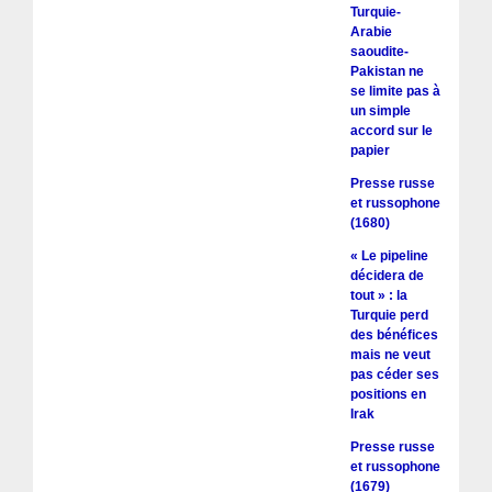
Turquie-
Arabie
saoudite-
Pakistan ne
se limite pas à
un simple
accord sur le
papier
Presse russe
et russophone
(1680)
« Le pipeline
décidera de
tout » : la
Turquie perd
des bénéfices
mais ne veut
pas céder ses
positions en
Irak
Presse russe
et russophone
(1679)