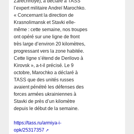
Zarechnoye), a déclaré à TASS
l’expert militaire Andreï Marochko.
« Concernant la direction de
Krasnolimansk et Stavki elle-
même : cette semaine, nos troupes
ont opéré sur une ligne de front
très large d’environ 20 kilomètres,
progressant vers la zone habitée.
Cette ligne s’étend de Derilovo à
Kirovsk », a-t-il précisé. Le 9
octobre, Marochko a déclaré à
TASS que des unités russes
avaient pénétré les défenses des
forces armées ukrainiennes à
Stavki de près d’un kilomètre
depuis le début de la semaine.
https://tass.ru/armiya-i-
opk/25317357