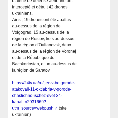
d’alerte de défense aérienne ont
intercepté et détruit 42 drones
ukrainiens.
Ainsi, 19 drones ont été abattus
au-dessus de la région de
Volgograd, 15 au-dessus de la
région de Rostov, trois au-dessus
de la région d’Oulianovsk, deux
au-dessus de la région de Voronej
et de la République du
Bachkortostan, et un au-dessus de
la région de Saratov.
https://24tv.ua/ru/tjec-v-belgorode-
atakovali-11-oktjabrja-v-gorode-
chastichno-ischez-svet-24-
kanal_n2931669?
utm_source=webpush
(site
ukrainien)